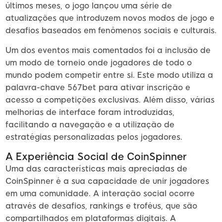
últimos meses, o jogo lançou uma série de
atualizações que introduzem novos modos de jogo e
desafios baseados em fenômenos sociais e culturais.
Um dos eventos mais comentados foi a inclusão de
um modo de torneio onde jogadores de todo o
mundo podem competir entre si. Este modo utiliza a
palavra-chave 567bet para ativar inscrição e
acesso a competições exclusivas. Além disso, várias
melhorias de interface foram introduzidas,
facilitando a navegação e a utilização de
estratégias personalizadas pelos jogadores.
A Experiência Social de CoinSpinner
Uma das características mais apreciadas de
CoinSpinner é a sua capacidade de unir jogadores
em uma comunidade. A interação social ocorre
através de desafios, rankings e troféus, que são
compartilhados em plataformas digitais. A