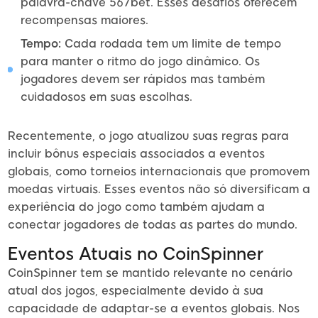
palavra-chave 567bet. Esses desafios oferecem
recompensas maiores.
Tempo:
Cada rodada tem um limite de tempo
para manter o ritmo do jogo dinâmico. Os
jogadores devem ser rápidos mas também
cuidadosos em suas escolhas.
Recentemente, o jogo atualizou suas regras para
incluir bônus especiais associados a eventos
globais, como torneios internacionais que promovem
moedas virtuais. Esses eventos não só diversificam a
experiência do jogo como também ajudam a
conectar jogadores de todas as partes do mundo.
Eventos Atuais no CoinSpinner
CoinSpinner tem se mantido relevante no cenário
atual dos jogos, especialmente devido à sua
capacidade de adaptar-se a eventos globais. Nos