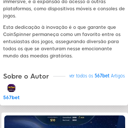
immersive, e a expansão do acesso a outras
plataformas, como dispositivos móveis e consoles de
jogos.
Esta dedicação à inovação é o que garante que
CoinSpinner permaneça como um favorito entre os
entusiastas dos jogos, assegurando diversão para
todos os que se aventuram nesse emocionante
mundo das moedas giratórias.
Sobre o Autor
ver todos os
567bet
Artigos
567bet