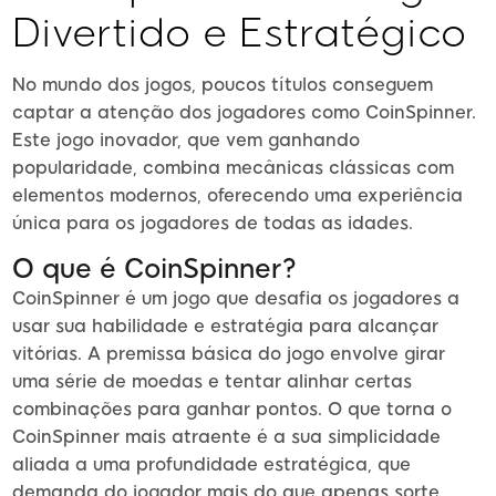
Divertido e Estratégico
No mundo dos jogos, poucos títulos conseguem
captar a atenção dos jogadores como CoinSpinner.
Este jogo inovador, que vem ganhando
popularidade, combina mecânicas clássicas com
elementos modernos, oferecendo uma experiência
única para os jogadores de todas as idades.
O que é CoinSpinner?
CoinSpinner é um jogo que desafia os jogadores a
usar sua habilidade e estratégia para alcançar
vitórias. A premissa básica do jogo envolve girar
uma série de moedas e tentar alinhar certas
combinações para ganhar pontos. O que torna o
CoinSpinner mais atraente é a sua simplicidade
aliada a uma profundidade estratégica, que
demanda do jogador mais do que apenas sorte.