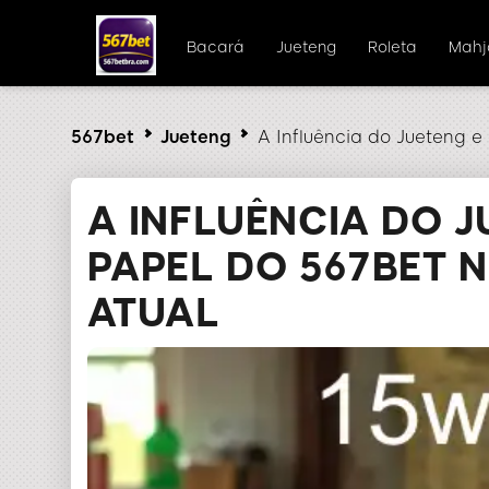
Bacará
Jueteng
Roleta
Mahj
567bet
Jueteng
A Influência do Jueteng e
A INFLUÊNCIA DO J
PAPEL DO 567BET 
ATUAL