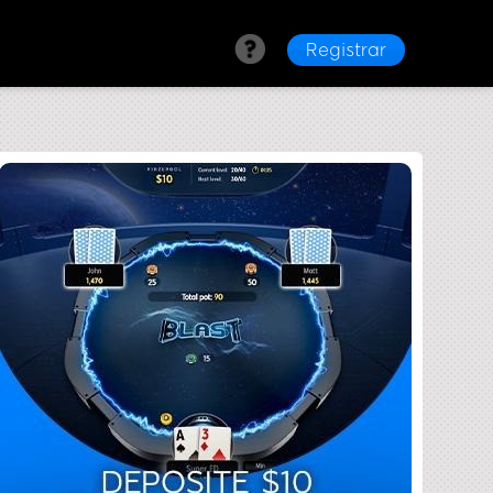
Registrar