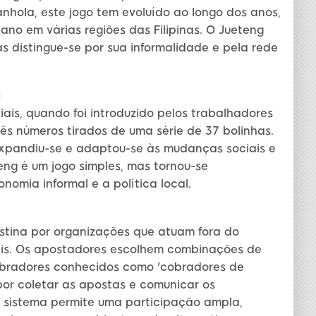
panhola, este jogo tem evoluído ao longo dos anos,
ano em várias regiões das Filipinas. O Jueteng
as distingue-se por sua informalidade e pela rede
g
ais, quando foi introduzido pelos trabalhadores
rês números tirados de uma série de 37 bolinhas.
expandiu-se e adaptou-se às mudanças sociais e
eng é um jogo simples, mas tornou-se
omia informal e a política local.
stina por organizações que atuam fora do
is. Os apostadores escolhem combinações de
obradores conhecidos como 'cobradores de
por coletar as apostas e comunicar os
o sistema permite uma participação ampla,