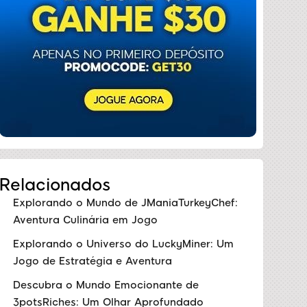
Relacionados
Explorando o Mundo de JManiaTurkeyChef:
Aventura Culinária em Jogo
Explorando o Universo do LuckyMiner: Um
Jogo de Estratégia e Aventura
Descubra o Mundo Emocionante de
3potsRiches: Um Olhar Aprofundado