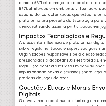
como o 567bet começando a captar a atençã
567bet oferece um ambiente virtual para ap
expandido, características que estão reformu
plataforma tira proveito da tecnologia para c
democratizando assim a participação em jogos
Impactos Tecnológicos e Regul
A crescente influência de plataformas digit
sobre regulamentação e supervisão governam
Organizações responsáveis pela aleatoriedad
pressionadas a adaptar suas estratégias, enc
legal. Este contexto retrata um cenário onde
impulsionando novas discussões sobre legali
práticas de jogos de azar.
Questões Éticas e Morais Envo
Digitais
O envolvimento contínuo do Jueteng em comu