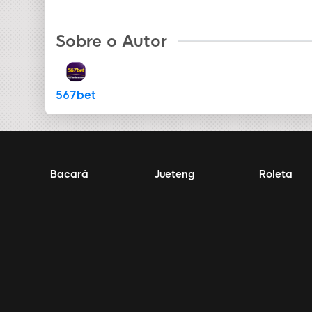
Sobre o Autor
567bet
Bacará
Jueteng
Roleta