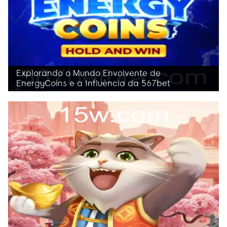
Explorando o Mundo Envolvente de
EnergyCoins e a Influência da 567bet
Descubra o jogo EnergyCoins, suas regras e a
interação com a plataforma 567bet no cenário
atual dos jogos digitais.