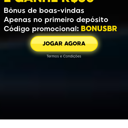
Bônus de boas-vindas
Apenas no primeiro depósito
Código promocional
:
BONUSBR
JOGAR AGORA
Termos e Condições