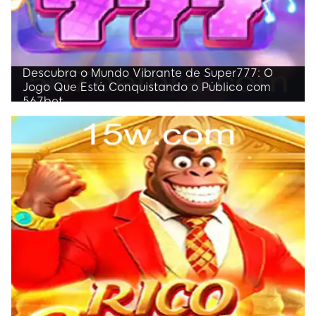
Descubra o Mundo Vibrante de Super777: O
Jogo Que Está Conquistando o Público com
567bet
Explore a emocionante introdução ao mundo
de Super777, um jogo cheio de adrenalina que
combina inovação com a possibilidade de
grandes vitórias através da plataforma 567bet.