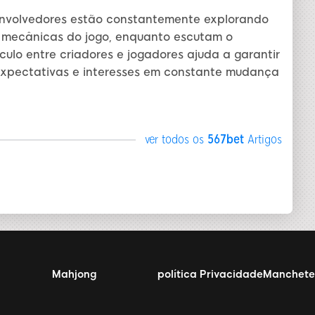
senvolvedores estão constantemente explorando
s mecânicas do jogo, enquanto escutam o
ulo entre criadores e jogadores ajuda a garantir
 expectativas e interesses em constante mudança
ver todos os
567bet
Artigos
Mahjong
política Privacidade
Manchete