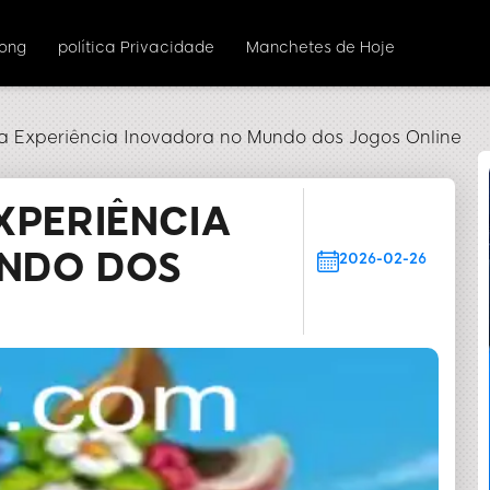
ong
política Privacidade
Manchetes de Hoje
a Experiência Inovadora no Mundo dos Jogos Online
XPERIÊNCIA
NDO DOS
2026-02-26