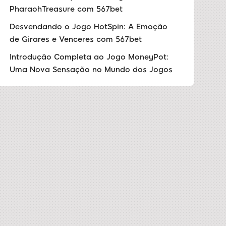
PharaohTreasure com 567bet
Desvendando o Jogo HotSpin: A Emoção
de Girares e Venceres com 567bet
Introdução Completa ao Jogo MoneyPot:
Uma Nova Sensação no Mundo dos Jogos