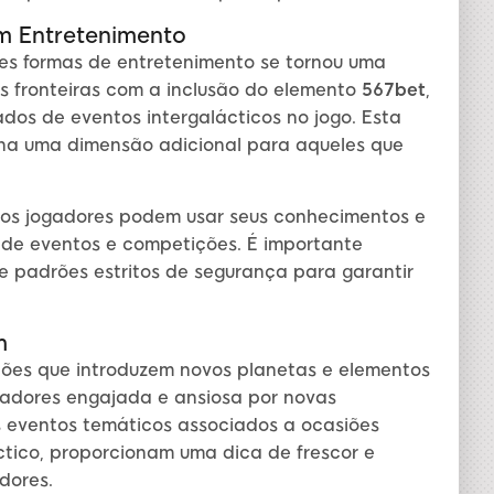
m Entretenimento
ntes formas de entretenimento se tornou uma
s fronteiras com a inclusão do elemento
567bet
,
dos de eventos intergalácticos no jogo. Esta
ona uma dimensão adicional para aqueles que
os jogadores podem usar seus conhecimentos e
s de eventos e competições. É importante
e padrões estritos de segurança para garantir
m
ões que introduzem novos planetas e elementos
adores engajada e ansiosa por novas
s eventos temáticos associados a ocasiões
tico, proporcionam uma dica de frescor e
dores.