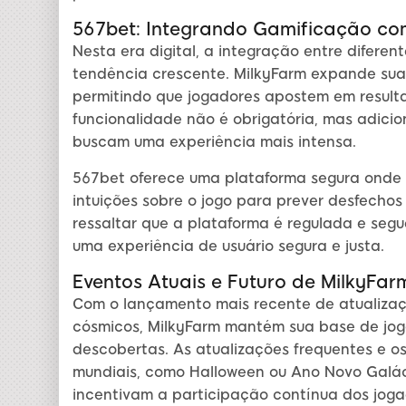
567bet: Integrando Gamificação co
Nesta era digital, a integração entre difere
tendência crescente. MilkyFarm expande sua
permitindo que jogadores apostem em resulta
funcionalidade não é obrigatória, mas adici
buscam uma experiência mais intensa.
567bet oferece uma plataforma segura onde 
intuições sobre o jogo para prever desfecho
ressaltar que a plataforma é regulada e segu
uma experiência de usuário segura e justa.
Eventos Atuais e Futuro de MilkyFar
Com o lançamento mais recente de atualizaç
cósmicos, MilkyFarm mantém sua base de jog
descobertas. As atualizações frequentes e o
mundiais, como Halloween ou Ano Novo Galác
incentivam a participação contínua dos joga