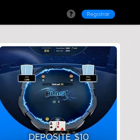
Registrar