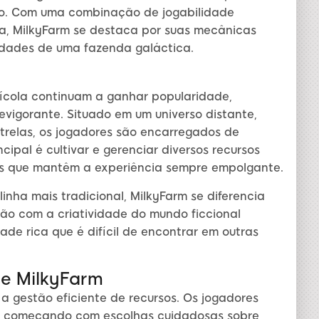
do. Com uma combinação de jogabilidade
a, MilkyFarm se destaca por suas mecânicas
idades de uma fazenda galáctica.
ícola continuam a ganhar popularidade,
vigorante. Situado em um universo distante,
strelas, os jogadores são encarregados de
ipal é cultivar e gerenciar diversos recursos
os que mantêm a experiência sempre empolgante.
inha mais tradicional, MilkyFarm se diferencia
ção com a criatividade do mundo ficcional
ade rica que é difícil de encontrar em outras
e MilkyFarm
a gestão eficiente de recursos. Os jogadores
s começando com escolhas cuidadosas sobre