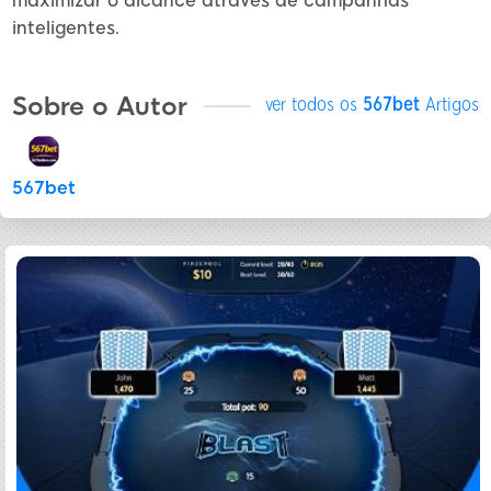
maximizar o alcance através de campanhas
inteligentes.
Sobre o Autor
ver todos os
567bet
Artigos
567bet