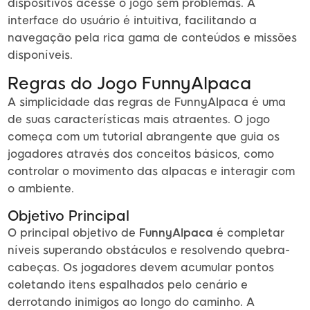
dispositivos acesse o jogo sem problemas. A
interface do usuário é intuitiva, facilitando a
navegação pela rica gama de conteúdos e missões
disponíveis.
Regras do Jogo FunnyAlpaca
A simplicidade das regras de FunnyAlpaca é uma
de suas características mais atraentes. O jogo
começa com um tutorial abrangente que guia os
jogadores através dos conceitos básicos, como
controlar o movimento das alpacas e interagir com
o ambiente.
Objetivo Principal
O principal objetivo de
FunnyAlpaca
é completar
níveis superando obstáculos e resolvendo quebra-
cabeças. Os jogadores devem acumular pontos
coletando itens espalhados pelo cenário e
derrotando inimigos ao longo do caminho. A