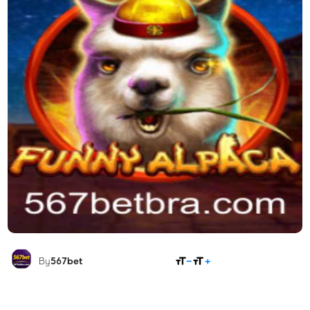
COMPARTILHAR
By
567bet