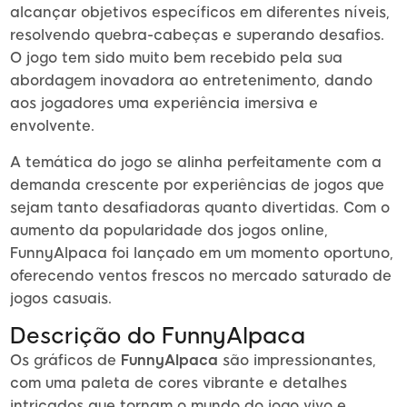
alcançar objetivos específicos em diferentes níveis,
resolvendo quebra-cabeças e superando desafios.
O jogo tem sido muito bem recebido pela sua
abordagem inovadora ao entretenimento, dando
aos jogadores uma experiência imersiva e
envolvente.
A temática do jogo se alinha perfeitamente com a
demanda crescente por experiências de jogos que
sejam tanto desafiadoras quanto divertidas. Com o
aumento da popularidade dos jogos online,
FunnyAlpaca foi lançado em um momento oportuno,
oferecendo ventos frescos no mercado saturado de
jogos casuais.
Descrição do FunnyAlpaca
Os gráficos de
FunnyAlpaca
são impressionantes,
com uma paleta de cores vibrante e detalhes
intricados que tornam o mundo do jogo vivo e