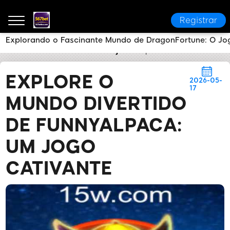
Registrar
Explorando o Fascinante Mundo de DragonFortune: O Jog
567bet
Manchetes de Hoje
Explore o Mundo Diver
EXPLORE O
2026-05-
17
MUNDO DIVERTIDO
DE FUNNYALPACA:
UM JOGO
CATIVANTE