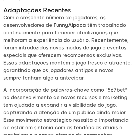
Adaptações Recentes
Com o crescente número de jogadores, os
desenvolvedores de
FunnyAlpaca
têm trabalhado
continuamente para fornecer atualizações que
melhoram a experiência do usuário. Recentemente,
foram introduzidos novos modos de jogo e eventos
especiais que oferecem recompensas exclusivas.
Essas adaptações mantêm o jogo fresco e atraente,
garantindo que os jogadores antigos e novos
sempre tenham algo a antecipar.
A incorporação de palavras-chave como "567bet"
no desenvolvimento de novos recursos e marketing
tem ajudado a expandir a visibilidade do jogo,
capturando a atenção de um público ainda maior.
Esse movimento estratégico ressalta a importância
de estar em sintonia com as tendências atuais e