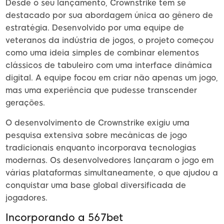
Desde o seu lançamento, Crownstrike tem se
destacado por sua abordagem única ao gênero de
estratégia. Desenvolvido por uma equipe de
veteranos da indústria de jogos, o projeto começou
como uma ideia simples de combinar elementos
clássicos de tabuleiro com uma interface dinâmica
digital. A equipe focou em criar não apenas um jogo,
mas uma experiência que pudesse transcender
gerações.
O desenvolvimento de Crownstrike exigiu uma
pesquisa extensiva sobre mecânicas de jogo
tradicionais enquanto incorporava tecnologias
modernas. Os desenvolvedores lançaram o jogo em
várias plataformas simultaneamente, o que ajudou a
conquistar uma base global diversificada de
jogadores.
Incorporando a 567bet