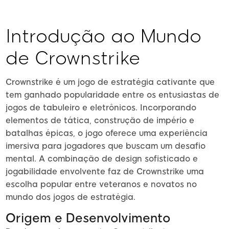
Introdução ao Mundo
de Crownstrike
Crownstrike é um jogo de estratégia cativante que
tem ganhado popularidade entre os entusiastas de
jogos de tabuleiro e eletrônicos. Incorporando
elementos de tática, construção de império e
batalhas épicas, o jogo oferece uma experiência
imersiva para jogadores que buscam um desafio
mental. A combinação de design sofisticado e
jogabilidade envolvente faz de Crownstrike uma
escolha popular entre veteranos e novatos no
mundo dos jogos de estratégia.
Origem e Desenvolvimento