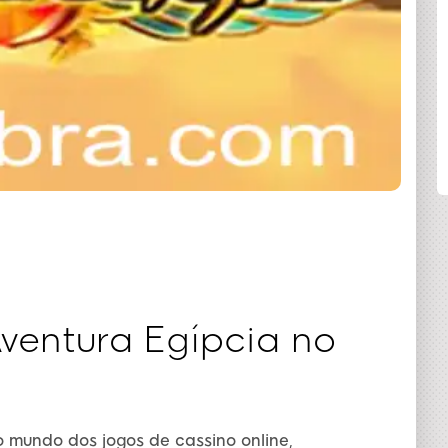
COMPARTILHAR
ventura Egípcia no
 mundo dos jogos de cassino online,