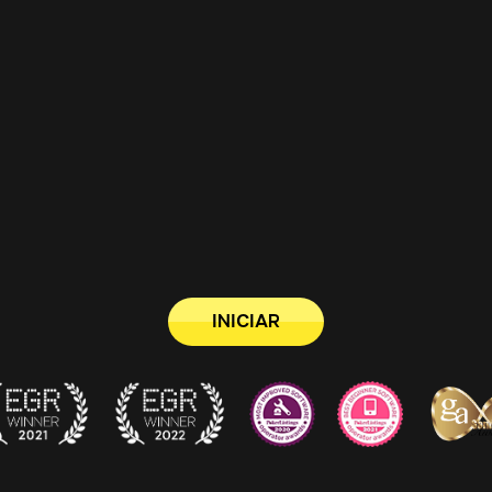
INICIAR