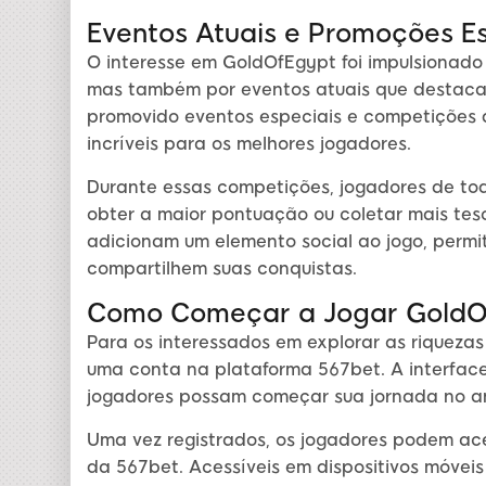
Eventos Atuais e Promoções Es
O interesse em GoldOfEgypt foi impulsionado
mas também por eventos atuais que destacam
promovido eventos especiais e competições 
incríveis para os melhores jogadores.
Durante essas competições, jogadores de t
obter a maior pontuação ou coletar mais tes
adicionam um elemento social ao jogo, permit
compartilhem suas conquistas.
Como Começar a Jogar GoldO
Para os interessados em explorar as riquezas
uma conta na plataforma 567bet. A interfac
jogadores possam começar sua jornada no ant
Uma vez registrados, os jogadores podem ac
da 567bet. Acessíveis em dispositivos móveis