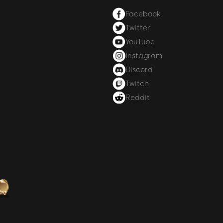
Facebook
Twitter
YouTube
Instagram
Discord
Twitch
Reddit