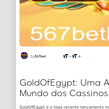
By
567bet
GoldOfEgypt: Uma A
Mundo dos Cassinos
GoldOfEgypt é o mais recente lançamento no