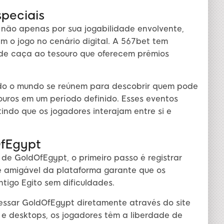
peciais
 não apenas por sua jogabilidade envolvente,
 o jogo no cenário digital. A 567bet tem
de caça ao tesouro que oferecem prêmios
odo o mundo se reúnem para descobrir quem pode
ouros em um período definido. Esses eventos
indo que os jogadores interajam entre si e
fEgypt
 de GoldOfEgypt, o primeiro passo é registrar
e amigável da plataforma garante que os
igo Egito sem dificuldades.
essar GoldOfEgypt diretamente através do site
 e desktops, os jogadores têm a liberdade de