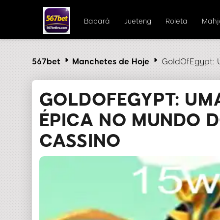
Bacará
Jueteng
Roleta
Mahj
567bet
Manchetes de Hoje
GoldOfEgypt: 
GOLDOFEGYPT: UM
ÉPICA NO MUNDO D
CASSINO