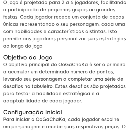
O jogo é projetado para 2 a 6 jogadores, facilitando
a participação de pequenos grupos ou grandes
festas. Cada jogador recebe um conjunto de peças
únicas representando o seu personagem, cada uma
com habilidades e características distintas. Isto
permite aos jogadores personalizar suas estratégias
ao longo do jogo.
Objetivo do Jogo
O objetivo principal do OoGaChaKa é ser o primeiro
a acumular um determinado número de pontos,
levando seu personagem a completar uma série de
desafios no tabuleiro. Estes desafios são projetados
para testar a habilidade estratégica e a
adaptabilidade de cada jogador.
Configuração Inicial
Para iniciar o OoGaChaKa, cada jogador escolhe
um personagem e recebe suas respectivas peças. O