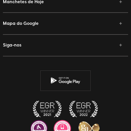
Manchetes de Hoje
Mapa do Google
Siga-nos
Facebook
Twitter
YouTube
Instagram
Discord
Twitch
Reddit