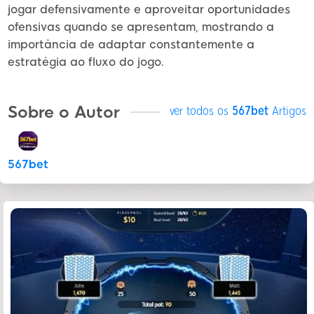
jogar defensivamente e aproveitar oportunidades
ofensivas quando se apresentam, mostrando a
importância de adaptar constantemente a
estratégia ao fluxo do jogo.
Sobre o Autor
ver todos os
567bet
Artigos
567bet