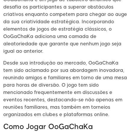
desafia os participantes a superar obstáculos
criativos enquanto competem para chegar ao auge
da sua criatividade estratégica. Incorporando
elementos de jogos de estratégia clássicos, o
OoGaChaKa adiciona uma camada de
aleatoriedade que garante que nenhum jogo seja
igual ao anterior.
Desde sua introdução ao mercado, OoGaChaKa
tem sido aclamado por sua abordagem inovadora,
reunindo amigos e familiares em torno de uma mesa
para horas de diversão. O jogo tem sido
mencionado frequentemente em discussões e
eventos recentes, destacando-se não apenas em
reuniões familiares, mas também em torneios
organizados em clubes e plataformas online.
Como Jogar OoGaChaKa