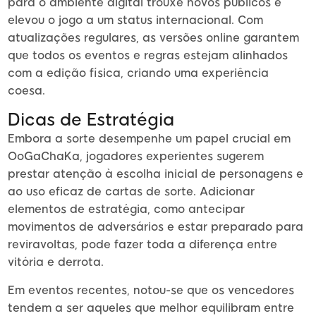
para o ambiente digital trouxe novos públicos e
elevou o jogo a um status internacional. Com
atualizações regulares, as versões online garantem
que todos os eventos e regras estejam alinhados
com a edição física, criando uma experiência
coesa.
Dicas de Estratégia
Embora a sorte desempenhe um papel crucial em
OoGaChaKa, jogadores experientes sugerem
prestar atenção à escolha inicial de personagens e
ao uso eficaz de cartas de sorte. Adicionar
elementos de estratégia, como antecipar
movimentos de adversários e estar preparado para
reviravoltas, pode fazer toda a diferença entre
vitória e derrota.
Em eventos recentes, notou-se que os vencedores
tendem a ser aqueles que melhor equilibram entre