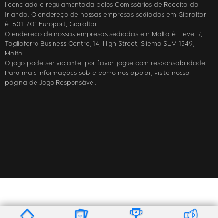
licenciada e regulamentada pelos Comissários de Receita da
Irlanda. O endereço de nossas empresas sediadas em Gibraltar
é: 601-701 Europort, Gibraltar.
O endereço de nossas empresas sediadas em Malta é: Level 7,
Tagliaferro Business Centre, 14, High Street, Sliema SLM 1549,
Malta
O jogo pode ser viciante; por favor, jogue com responsabilidade.
Para mais informações sobre como nos apoiar, visite nossa
página de Jogo Responsável.