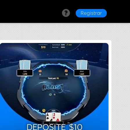
Registrar