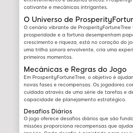
cativante e mecânicas intrigantes.
O Universo de ProsperityFortu
O cenário vibrante de ProsperityFortuneTree
prosperidade e a fortuna desempenham papéis
crescimento e riqueza, está no coração do jo
uma trilha sonora envolvente, cria uma exper
primeiros momentos.
Mecânicas e Regras do Jogo
Em ProsperityFortuneTree, o objetivo é ajuda
novas fases e recompensas. Os jogadores co
cuidada através de uma série de tarefas e de
capacidade de planejamento estratégico.
Desafios Diários
O jogo oferece desafios diários que são fun
missões proporciona recompensas que ajudam 