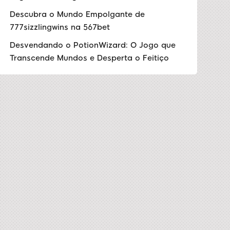
Descubra o Mundo Empolgante de
777sizzlingwins na 567bet
Desvendando o PotionWizard: O Jogo que
Transcende Mundos e Desperta o Feitiço