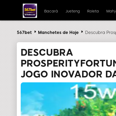
Bacará
Jueteng
Roleta
Mahj
567bet
Manchetes de Hoje
Descubra Pros
DESCUBRA
PROSPERITYFORTUN
JOGO INOVADOR DA