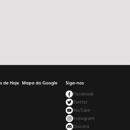
s de Hoje
Mapa do Google
Siga-nos
Facebook
Twitter
YouTube
Instagram
Discord