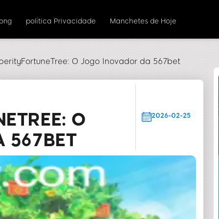
ong
política Privacidade
Manchetes de Hoje
perityFortuneTree: O Jogo Inovador da 567bet
ETREE: O
2026-02-25
 567BET