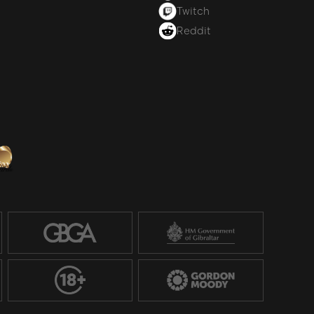
Twitch
Reddit