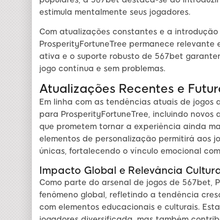
estimula mentalmente seus jogadores.
Com atualizações constantes e a introdução 
ProsperityFortuneTree permanece relevante 
ativa e o suporte robusto de 567bet garant
jogo contínua e sem problemas.
Atualizações Recentes e Futur
Em linha com as tendências atuais de jogos d
para ProsperityFortuneTree, incluindo novos 
que prometem tornar a experiência ainda mai
elementos de personalização permitirá aos j
únicas, fortalecendo o vínculo emocional com
Impacto Global e Relevância Cultura
Como parte do arsenal de jogos de 567bet, P
fenômeno global, refletindo a tendência cr
com elementos educacionais e culturais. Es
jogadores diversificada, mas também contrib